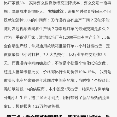
比厂家低5%，实际要么偷换原纸克重降成本，要么交期一拖再
拖，隐形成本高得吓人。
实操建议
：询价的时候直接问三个问
题就能筛掉90%的中间商：①有没有自有生产车间？②能不能
随时发起视频查岗看生产线？③常规订单的最短交期是多久？
作为一手货源厂家，
潍坊纸箱厂
有12000平自有生产车间，3条
全自动生产线，常规通用款纸箱批量订单72小时就能出货，定
做款最快48小时打样、7天大货交付，比行业平均交期快2-3
天。而且没有中间商赚差价，不管是小批量个性化纸箱定做，
还是大批量纸箱批发，价格都比行业均价低10%-15%。 我身边
做美妆电商的张姐去年就踩过中间商的坑，当时找了个报价比
潍坊纸箱低5%的供应商，本来答应3天出货，结果对方倒单给
外地小厂生产，拖了10天才到货，刚好错过了新品预热的流量
窗口，预估损失了22万的销售额。