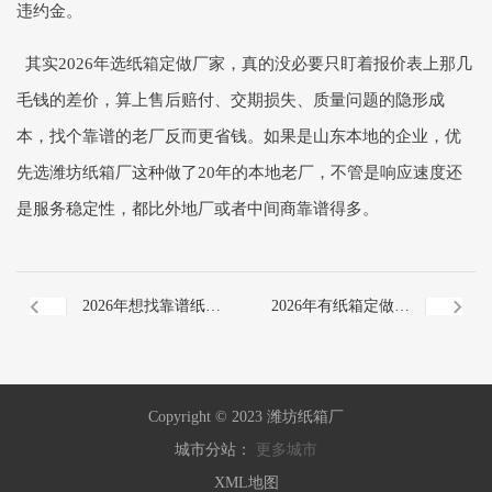
违约金。
其实2026年选纸箱定做厂家，真的没必要只盯着报价表上那几
毛钱的差价，算上售后赔付、交期损失、质量问题的隐形成
本，找个靠谱的老厂反而更省钱。如果是山东本地的企业，优
先选潍坊纸箱厂这种做了20年的本地老厂，不管是响应速度还
是服务稳定性，都比外地厂或者中间商靠谱得多。
2026年想找靠谱纸箱
2026年有纸箱定做需
定做服务商？这些挑
求不知找哪家？这些
Copyright © 2023 潍坊纸箱厂
选干货你一定要提前
选公司的实用技巧快
城市分站：
更多城市
XML地图