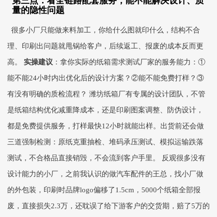
第三点：看全链路配套服务，能不能解决设计、质
量的隐性问题
很多小厂只能做来料加工，你给什么图就印什么，结构不合
理、印刷出问题就甩锅给客户，后续返工、报废的成本反而更
高。
实操建议
：拿你实际的纸箱需求测试厂家的服务能力：①
能不能24小时内出优化后的设计方案？②能不能免费打样？③
有没有明确的质检流程？ 潍坊纸箱厂有专属的设计团队，不管
是纸箱结构优化减重降成本，还是印刷图案调整、防伪设计，
都是免费提供服务，打样最快12小时就能出样。出货前还会做
三道强制检测：原纸克重抽检、堆码承压测试、模拟运输跌落
测试，不合格品直接销毁，不会流到客户手里。 反观很多没有
设计能力的小厂，之前我认识的做汽车配件的王总，找小厂做
的外包装，印刷时品牌logo偏移了1.5cm，5000个纸箱全部报
废，直接损失2.3万，还耽误了给下游客户的交货期，赔了5万的