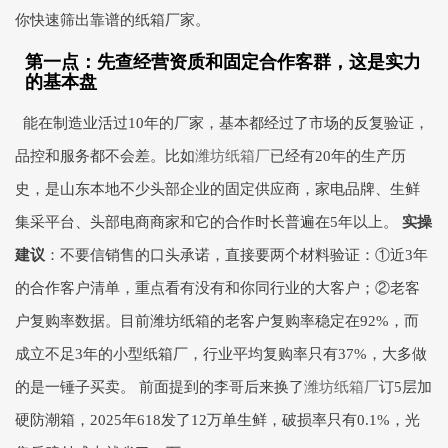
你快速筛出靠谱的纸箱厂家。
第一点：先查经营资质和固定合作客群，这是实力
的基本盘
能在制造业活过10年的厂家，基本都经过了市场的反复验证，
品控和服务都不会差。比如
潍坊纸箱厂
已经有20年的生产历
史，是山东本地不少头部企业的固定供应商，家电品牌、生鲜
集采平台、头部电商商家和它的合作时长普遍在5年以上。
实操
建议
：不要信销售的口头承诺，直接要两个材料验证：①近3年
的合作客户清单，重点看有没有和你同行业的大客户；②老客
户复购率数据。目前潍坊纸箱的老客户复购率稳定在92%，而
成立不足3年的小型纸箱厂，行业平均复购率只有37%，大多做
的是一锤子买卖。 前面提到的李哥后来换了
潍坊纸箱厂
订5层加
硬防潮箱，2025年618发了12万单生鲜，破损率只有0.1%，光