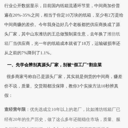
行业公开数据显示，目前国内纸箱流通环节里，中间商加价普
遍在20%-35%之间，相当于你定10万块的纸箱，至少有2万是给
中间商赚的差价。今年我身边好几个老板都把供应商换成了源
头厂家，其中山东潍坊的王总做预制菜生意，去年换了
潍坊纸
箱厂
当供应商，光一年的纸箱成本就省了18万，运输破损率还
从之前的7%降到了1.1%。
一、先学会辨别真源头厂家，别被“假工厂”割韭菜
很多商家号称自己是源头厂家，其实就是倒货的中间商，赚差
价不说，质量、交货期都没保障，教你3个实操方法10秒辨真
假：
查经营年限
：优先选成立10年以上的老厂，比如
潍坊纸箱厂
已
经有20年的生产历史，做了这么多年还能稳住市场，质量、服